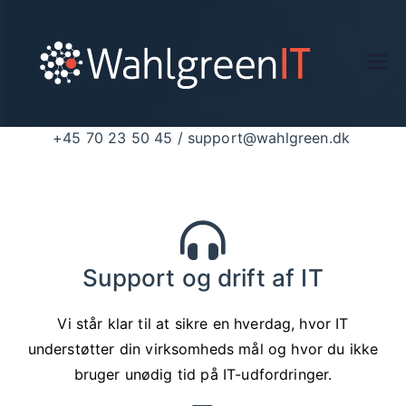
Wa
hlg
+45 70 23 50 45
/
support@wahlgreen.dk
ree
n.d
k
Support og drift af IT
Vi står klar til at sikre en hverdag, hvor IT
understøtter din virksomheds mål og hvor du ikke
bruger unødig tid på IT-udfordringer.