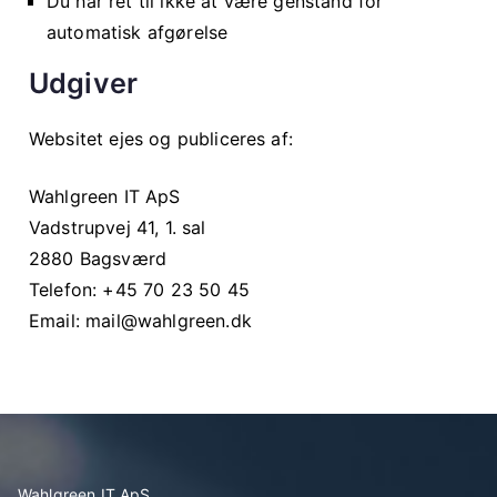
Du har ret til ikke at være genstand for
automatisk afgørelse
Udgiver
Websitet ejes og publiceres af:
Wahlgreen IT ApS
Vadstrupvej 41, 1. sal
2880 Bagsværd
Telefon: +45 70 23 50 45
Email:
mail@wahlgreen.dk
Wahlgreen IT ApS