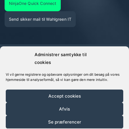
NinjaOne Quick Connect
Send sikker mail til Wahlgreen IT
Administrer samtykke til
©
Wahlgreen IT
· Alle oplyste priser er eksklusive moms
cookies
Vi vil gerne registrere og opbevare oplysninger om dit besøg på vores
hjemmeside til analyseformål, så vi kan gøre den mere intuitiv.
Accept cookies
Afvis
Salgs- og Leveringsbetingelser
Se præferencer
Cookie- og Persondatapolitik