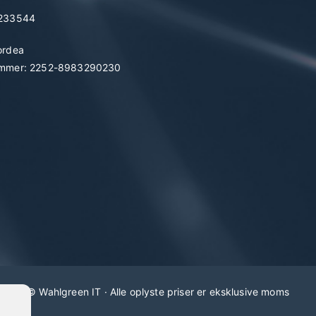
7233544
ordea
mmer: 2252-8983290230
©
Wahlgreen IT
· Alle oplyste priser er eksklusive moms