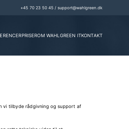
+45 70 23 50 45
/
support@wahlgreen.dk
FERENCER
PRISER
OM WAHLGREEN IT
KONTAKT
 vi tilbyde rådgivning og support af