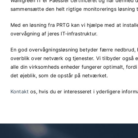
Wahlgreen IT er Paessler certificeret og har dermed de
sammensætte den helt rigtige monitorerings løsning t
Med en løsning fra PRTG kan vi hjælpe med at install
overvågning af jeres IT-infrastruktur.
En god overvågningsløsning betyder færre nedbrud, h
overblik over netværk og tjenester. Vi tilbyder også e
alle din virksomheds enheder fungerer optimalt, fordi 
det øjeblik, som de opstår på netværket.
Kontakt
os, hvis du er interesseret i yderligere inform