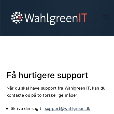
Wa
hlg
ree
n.d
Få hurtigere support
k
Når du skal have support fra Wahlgreen IT, kan du
kontakte os på to forskellige måder:
Skrive din sag til
support@wahlgreen.dk