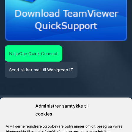
NinjaOne Quick Connect
Send sikker mail til Wahlgreen IT
Administrer samtykke til
©
Wahlgreen IT
· Alle oplyste priser er eksklusive moms
cookies
Vi vil gerne registrere og opbevare oplysninger om dit besøg på vores
hjemmeside til analyseformål, så vi kan gøre den mere intuitiv.