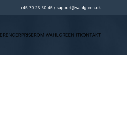
+45 70 23 50 45
/
support@wahlgreen.dk
FERENCER
PRISER
OM WAHLGREEN IT
KONTAKT