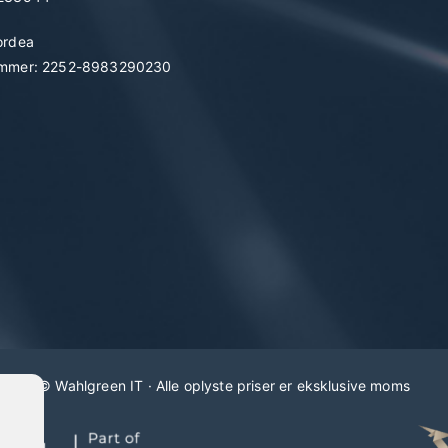
ordea
mmer: 2252-8983290230
©
Wahlgreen IT
· Alle oplyste priser er eksklusive moms