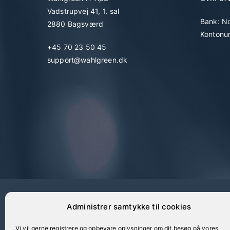
Vadstrupvej 41, 1. sal
Bank: N
2880 Bagsværd
Kontonu
+45 70 23 50 45
support@wahlgreen.dk
Administrer samtykke til cookies
Vi vil gerne registrere og opbevare oplysninger om dit besøg på vores