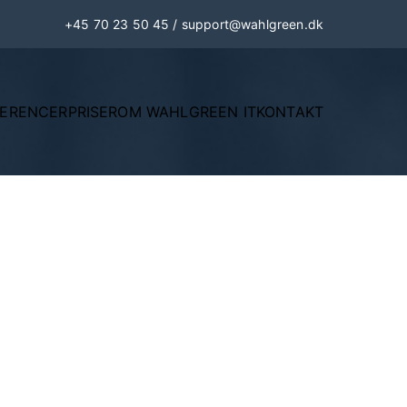
+45 70 23 50 45
/
support@wahlgreen.dk
FERENCER
PRISER
OM WAHLGREEN IT
KONTAKT